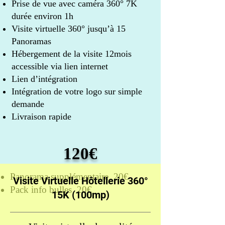
Prise de vue avec caméra 360° 7K
durée environ 1h
Visite virtuelle 360° jusqu’à 15
Panoramas
Hébergement de la visite 12mois
accessible via lien internet
Lien d’intégration
Intégration de votre logo sur simple
demande
Livraison rapide
120€
Panorama supplémentaire 20€
Visite Virtuelle Hôtellerie 360°
Pack info bulles 20€
15K (100mp)